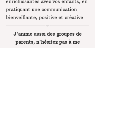
enrichissantes avec vos enfants, en
pratiquant une communication
bienveillante, positive et créative
J'anime aussi des groupes de
parents, n'hésitez pas à me
contacter pour plus de
renseignements.
Mon travail de thérapeute s’appuie
sur mon expérience de professeure
des écoles (primaire et maternelle)
ainsi que sur :
- la théorie de l'attachement (John
Bowlby),
- la parentalité positive (Isabelle